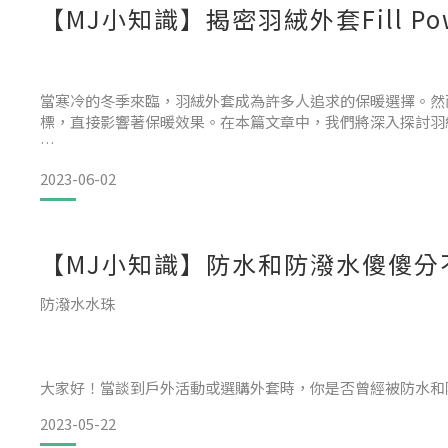
【MJ小知識】揭密羽絨外套Fill P
三層防水布料：這是高級防水選項，具有三層結構。防水塗層
合於極端天氣條件下的戶外活動，如登山或滑雪。
當寒冷的冬季來臨，羽絨外套成為許多人追求的保暖選擇。然而，
標，直接影響著保暖效果。在本篇文章中，我們將深入探討羽
在選購防水布料
2023-06-02
羽絨膨脹係數的意義：
膨脹係數代表羽絨填充物的蓬鬆程度和保暖效果，通常以數字來
【MJ小知識】防水和防潑水傻傻分
800 Fill Power：這是高等級的膨脹係數，適合台灣極寒
防潑水水珠
大家好！當談到戶外活動或選購外套時，你是否曾經被防水和
感到困惑，不知道這兩者之間有什麼區別。在本篇文章中，我
2023-05-22