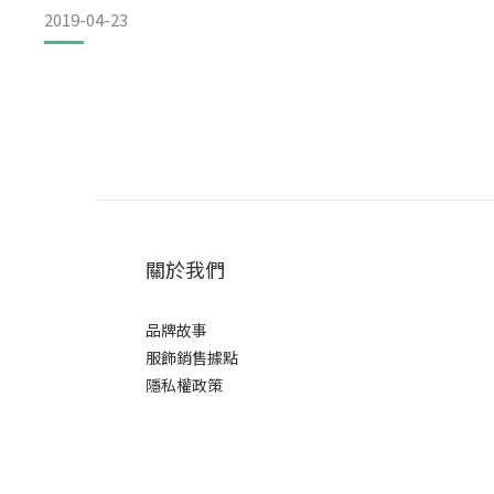
2019-04-23
一位登山資歷二十多年的高山嚮導，JOE JOE HUANG
對優渥穩定的薪水環境，給自己一個重新開始的人生，在山林
JOE JOE HUANG（黃政豪），花了21年的時間完登台灣
關於我們
品牌故事
服飾銷售據點
隱私權政策