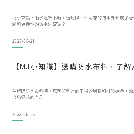
雨季來臨，雨水連綿不斷，這時候一件可靠的防水外套成了必
潔和保養你的防水外套呢？
我們將分享一些有關防水外套清潔和保養的重要資訊，讓你的
2023-06-21
1.注意拉鍊和口袋
在清洗前，請確保將外套上的拉鍊完全拉上。
扣緊所有口袋蓋、魔鬼粘扣或其他附件，以防止在清洗過程中
【MJ小知識】選購防水布料，了解
2.適當洗滌方式
選擇適當的洗衣機設定，選用溫和模式，避免高溫和強力的洗
使用低濃度少量的中性液體洗衣劑，避免使用粉狀洗衣劑
在選購防水布料時，您可能會遇到不同的層數和材質選擇，讓
合您需求的產品。
2023-06-16
雙層防水布料：這種布料具有兩層結構，通常由防水塗層和內
降雨或長時間的戶外活動。