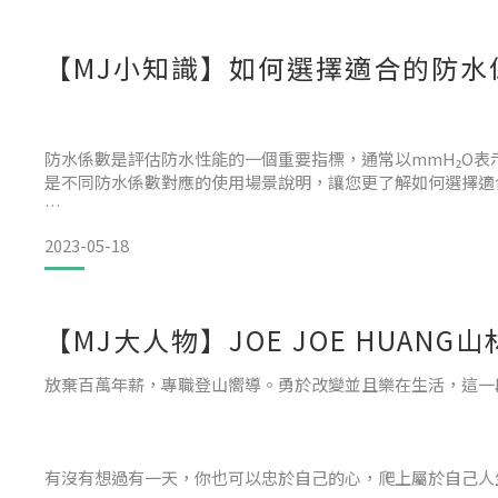
防水 (Water proof)：
【MJ小知識】如何選擇適合的防水
首先，讓我們談談防水。防水指的是材料或衣物具有完全阻擋
用，如登山或徒步旅行。防水材料通常是由防潑水的面布加上
防水係數是評估防水性能的一個重要指標，通常以mmH₂O
是不同防水係數對應的使用場景說明，讓您更了解如何選擇適
2023-05-18
防水係數3000mmH₂O：
這個係數的防水外套適合於輕微陣雨或短暫的雨天使用，能夠
【MJ大人物】JOE JOE HUA
為平日上班通勤的保護。
放棄百萬年薪，專職登山嚮導。勇於改變並且樂在生活，這一
防水係數10000mmH₂O：
有沒有想過有一天，你也可以忠於自己的心，爬上屬於自己人
具有這個係數的防水外套在中等雨勢下表現良好，能夠有效抵