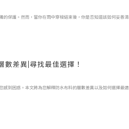
備的保護。然而，當你在雨中穿梭結束後，你是否知道該如何妥善清
外套保持最佳狀態並延長使用壽命
損壞。
層數差異|尋找最佳選擇！
滌。
您感到困惑。本文將為您解釋防水布料的層數差異以及如何選擇最適
層保護層組成。它提供較高的防水性能和更好的耐久性，適合於中度