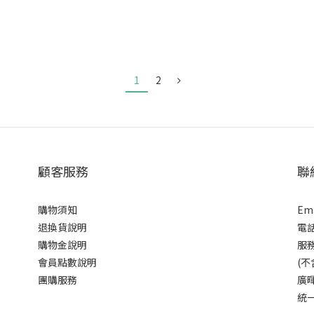
選擇賠上七年的時間、上百多萬的金錢，換來往後靈魂的自由；甚至跳脫相
間悠遊樂活。
1
2
百岳，過去曾是年薪百萬的竹科人
顧客服務
聯
購物須知
Ema
退換貨說明
電話:
購物金說明
服務
會員點數說明
(
團購服務
廣
統一