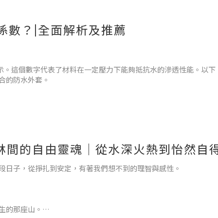
係數？|全面解析及推薦
水分進入的能力。這種服飾適合長時間暴露在雨中或濕潤環境下使
特殊的防水薄膜製成，並且
表示。這個數字代表了材料在一定壓力下能夠抵抗水的滲透性能。以下
合的防水外套。
有效阻擋輕度的水滲透。它適合於日常城市活動、輕度戶外運動或作
NG山林間的自由靈魂｜從水深火熱到怡然自
段日子，從掙扎到安定，有著我們想不到的理智與感性。
生的那座山。
擋中