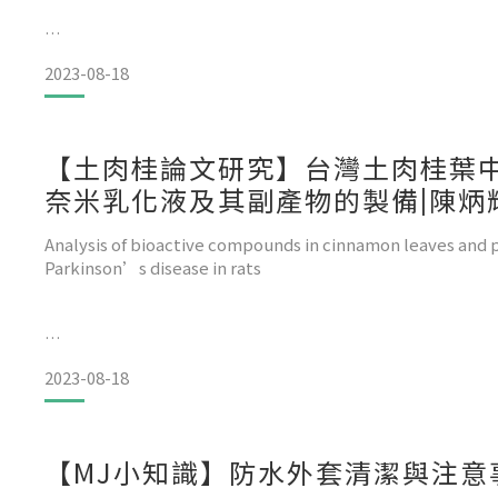
by Yu-Chi Huang 1 andBing-Huei Chen 1,2,*
2023-08-18
1.Department of Food Science, Fu Jen Catholic Univ
【土肉桂論文研究】台灣土肉桂葉
奈米乳化液及其副產物的製備|陳炳輝教
文
Analysis of bioactive compounds in cinnamon leaves and 
Parkinson’s disease in rats
Yi Chun Wang1 Vinchi Wang2 Bing Huei Chen1,3*
2023-08-18
1.Department of Food Science, Fu Jen Catholic Uni
【MJ小知識】防水外套清潔與注意