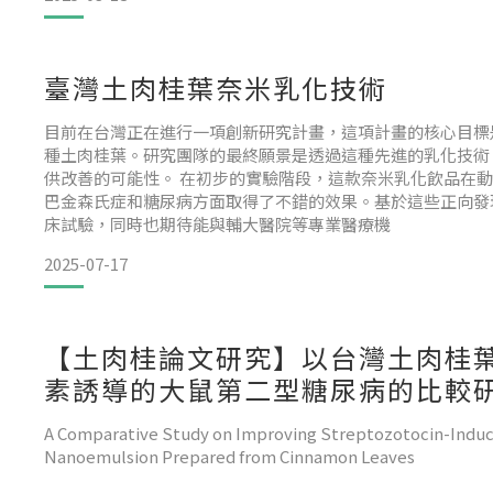
臺灣土肉桂葉奈米乳化技術
目前在台灣正在進行一項創新研究計畫，這項計畫的核心目標
種土肉桂葉。研究團隊的最終願景是透過這種先進的乳化技術
供改善的可能性。 在初步的實驗階段，這款奈米乳化飲品在
巴金森氏症和糖尿病方面取得了不錯的效果。基於這些正向發
床試驗，同時也期待能與輔大醫院等專業醫療機
2025-07-17
【土肉桂論文研究】以台灣土肉桂
素誘導的大鼠第二型糖尿病的比較研
究論文
A Comparative Study on Improving Streptozotocin-Induce
Nanoemulsion Prepared from Cinnamon Leaves