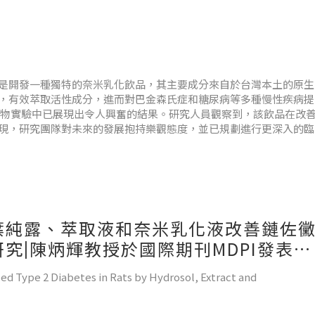
是開發一種獨特的奈米乳化飲品，其主要成分來自於台灣本土的原生
，有效萃取活性成分，進而對巴金森氏症和糖尿病等多種慢性疾病提
動物實驗中已展現出令人興奮的結果。研究人員觀察到，該飲品在改
現，研究團隊對未來的發展抱持樂觀態度，並已規劃進行更深入的臨
葉純露、萃取液和奈米乳化液改善鏈佐
究|陳炳輝教授於國際期刊MDPI發表研
d Type 2 Diabetes in Rats by Hydrosol, Extract and