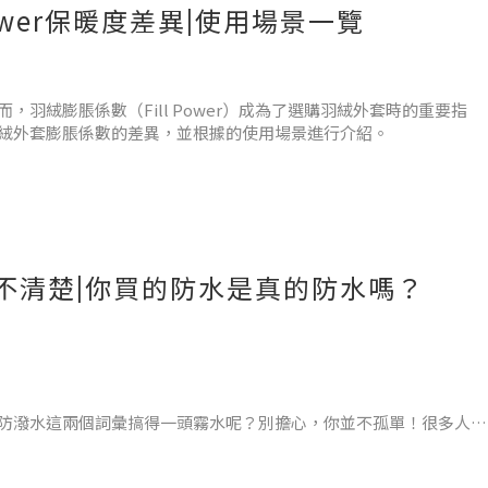
ower保暖度差異|使用場景一覽
位於外層，中間層提供防水透氣性，內層則提供舒適性。這種布料適
羽絨膨脹係數（Fill Power）成為了選購羽絨外套時的重要指
絨外套膨脹係數的差異，並根據的使用場景進行介紹。
表示，如600、800等。數字越高，填充物越蓬鬆，保暖效果越好
不清楚|你買的防水是真的防水嗎？
的環境，如高山地區或冬季登山。
防潑水這兩個詞彙搞得一頭霧水呢？別擔心，你並不孤單！很多人都
們將清楚解釋防水和防潑水的差異，幫助你做出明智的選擇。