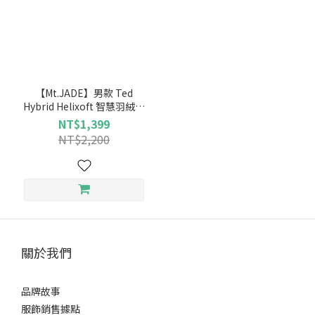
【Mt.JADE】男款 Ted
Hybrid Helixoft 智慧羽絨背
心 18C080001
NT$1,399
NT$2,200
關於我們
品牌故事
服飾銷售據點