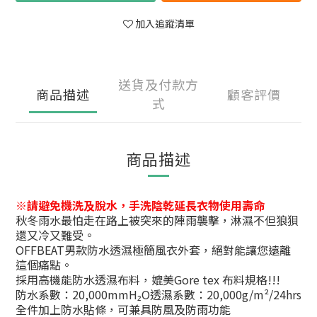
加入追蹤清單
送貨及付款方
商品描述
顧客評價
式
商品描述
※請避免機洗及脫水，手洗陰乾延長衣物使用壽命
秋冬雨水最怕走在路上被突來的陣雨襲擊，淋濕不但狼狽
還又冷又難受。
OFFBEAT男款防水透濕極簡風衣外套，絕對能讓您遠離
這個痛點。
採用高機能防水透濕布料，媲美Gore tex 布料規格!!!
防水系數：20,000mmH₂O透濕系數：20,000g/m²/24hrs
全件加上防水貼條，可兼具防風及防雨功能