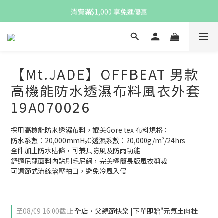
註冊新會員，即贈$100購物金
消費滿$1,000 享免運優惠
註冊新會員，即贈$100購物金
【Mt.JADE】OFFBEAT 男款
高機能防水透濕布料風衣外套
19A070026
採用高機能防水透濕布料，媲美Gore tex 布料規格：
防水系數：20,000mmH₂O透濕系數：20,000g/m²/24hrs
全件加上防水貼條，可兼具防風及防雨功能
舒適尼龍面料內貼刷毛尼網，完美極簡長版風衣剪裁
可調節式流線溶壓袖口，避免冷風入侵
至
08/09 16:00
截止
全店，父親節快樂 |下單即贈"元氣土肉桂