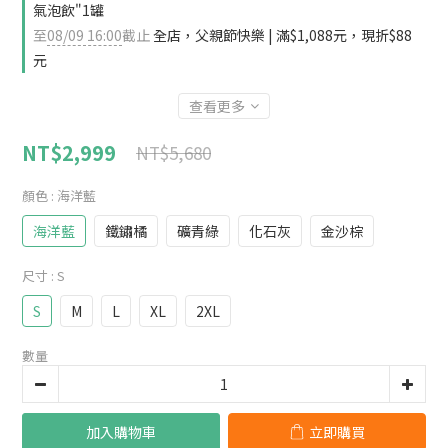
氣泡飲"1罐
至
08/09 16:00
截止
全店，父親節快樂 | 滿$1,088元，現折$88
元
查看更多
NT$2,999
NT$5,680
顏色
: 海洋藍
海洋藍
鐵鏽橘
礦青綠
化石灰
金沙棕
尺寸
: S
S
M
L
XL
2XL
數量
加入購物車
立即購買