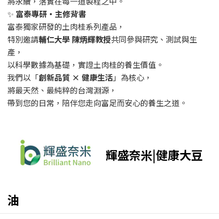
將永續，落實在每一道製程之中。
✨
富泰專研・主修背書
富泰獨家研發的土肉桂系列產品，
特別邀請
輔仁大學 陳炳輝教授
共同參與研究、測試與生
產，
以科學數據為基礎，實證土肉桂的養生價值。
我們以「
創新品質 × 健康生活
」為核心，
將最天然、最純粹的台灣淵源，
帶到您的日常，陪伴您走向富足而安心的養生之道。
輝盛奈米|健康大豆
油