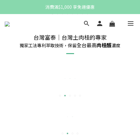
註冊新會員，即贈$100購物金
消費滿$1,000 享免運優惠
註冊新會員，即贈$100購物金
台灣富泰｜台灣土肉桂的專家
全台最高
肉桂醛
獨家工法專利萃取技術，保留
濃度