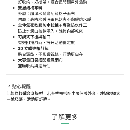
好收納、好攜帶，適合長時間戶外活動
雙層結構布料
外層：超潑水耐磨尼龍格子面布
內層：高防水透濕墨色乾爽不黏膚防水膜
全件氣密軟膠防水拉鍊＋專業防水作工
防止水滴由拉鍊滲入，維持內部乾爽
可調式下襬與袖口
有效阻擋風雨，提升活動穩定度
3D 立體連帽剪裁
貼合頭型、不影響視線，行動更自在
大容量口袋搭配透氣網布
兼顧收納與透氣性
📌 貼心提醒
此款為
輕薄合身版型
，若冬季需搭配中層保暖外套，
建議選擇大
一號尺碼
，活動更舒適。
了解更多