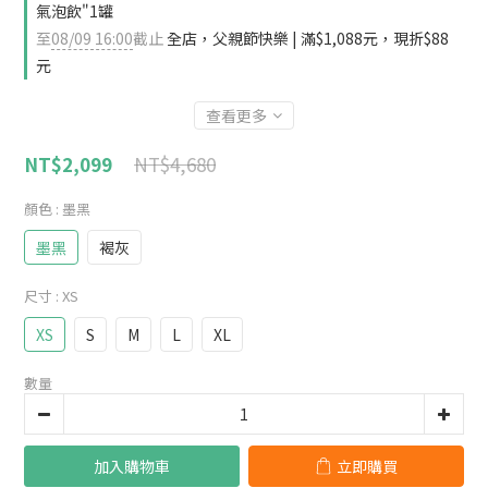
氣泡飲"1罐
至
08/09 16:00
截止
全店，父親節快樂 | 滿$1,088元，現折$88
元
查看更多
NT$4,680
NT$2,099
顏色
: 墨黑
墨黑
褐灰
尺寸
: XS
XS
S
M
L
XL
數量
加入購物車
立即購買