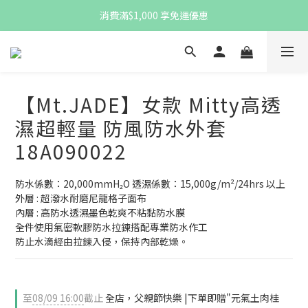
註冊新會員，即贈$100購物金
消費滿$1,000 享免運優惠
註冊新會員，即贈$100購物金
【Mt.JADE】女款 Mitty高透
濕超輕量 防風防水外套
18A090022
防水係數：20,000mmH₂O 透濕係數：15,000g/m²/24hrs 以上
外層 : 超潑水耐磨尼龍格子面布
內層 : 高防水透濕墨色乾爽不粘黏防水膜
全件使用氣密軟膠防水拉鍊搭配專業防水作工
防止水滴經由拉鍊入侵，保持內部乾燥。
至
08/09 16:00
截止
全店，父親節快樂 |下單即贈"元氣土肉桂