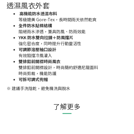
透濕風衣外套
高機能防水透濕布料
等級媲美 Gore-Tex，長時間雨天依然乾爽
全件防水貼條結構
阻絕雨水滲透，兼具防風、防雨效能
YKK 防水雙向拉鍊＋防風擋片
強化密合度，同時提升行動靈活性
可調節溶壓袖口設計
有效阻擋冷風灌入
雙排釦前開襟時尚
風衣
雙排釦前開襟設計，時尚簡約舒適尼龍面料
時尚剪裁，機能防護
可拆可調式兜帽
※ 建議手洗陰乾，避免機洗與脫水
了解更多