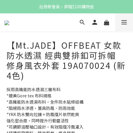
註冊新會員，即贈$100購物金
註冊新會員，即贈$100購物金
消費滿$1,000 享免運優惠
註冊新會員，即贈$100購物金
【Mt.JADE】OFFBEAT 女款
防水透濕 經典雙排釦可拆帽
修身風衣外套 19A070024 (新
4色)
採用高機能防水透濕三層布料
*媲美Gore tex 布料規格
*高機能防水透濕布料，全件防水貼條結構
*阻絕雨水滲透，兼具防風、防雨效能
*YKK 防水雙向拉鍊＋防風擋片依然乾爽
強化密合度，同時提升行動靈活性
*可調節溶壓袖口設計，有效阻擋冷風灌入