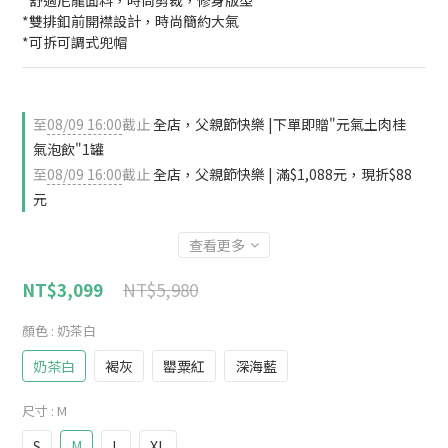
*舒適尼龍面料，時尚剪裁，修身版型
*雙排釦前開襟設計，時尚簡約大氣
*可拆可調式兜帽
至
08/09 16:00
截止
全店，父親節快樂 |下單即贈"元氣土肉桂
氣泡飲"1罐
至
08/09 16:00
截止
全店，父親節快樂 | 滿$1,088元，現折$88
元
查看更多
NT$5,980
NT$3,099
顏色
: 奶茶白
奶茶白
褐灰
罌粟紅
深海藍
尺寸
: M
S
M
L
XL